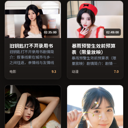
·麦康纳、黄政民、张子枫
员交叉检索。）
等主演，中国香港出品，传
记类型，2023年上映 / 2023
年10月7日于中国香港地区院
线首映，网络平台同步更新
片源。若你偏爱节奏不急
02:35:00
02:49:00
躁、人物立体的作品，值得
一看。（国产影视资源大全
免费条目索引，支持片名与
旧钥匙打不开录用书
暴雨预警生效前预算
演员交叉检索。）
表（限量放映）
旧钥匙打不开录用书剧情简
介：叙事线索在城市与乡野
暴雨预警生效前预算表（限
之间往返，亲情线与友情线
量放映）剧情简介：剧情围
并行推进；由王小帅执导，
绕一次意外转折展开，美术
电影
9.3
动漫
7.0
黄政民、雷佳音、周冬雨等
与场景还原了特定年代质
主演，中国大陆出品，犯罪
感；由顾长卫执导，张子
类型，2023年上映 / 2023年
枫、周冬雨、刘亦菲等主
10月24日于中国大陆地区院
演，英国出品，爱情类型，
线首映，网络平台同步更新
2020年上映 / 2020年4月23
片源。若你偏爱节奏不急
日于英国地区院线首映，网
躁、人物立体的作品，值得
络平台同步更新片源。适合
一看。（国产影视资源大全
希望获得情感共鸣与现实思
免费条目索引，支持片名与
考的观众在线高清观看。
演员交叉检索。）
（国产影视资源大全免费条