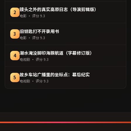
镜头之外的真实高原日志（导演剪辑版）
2
电影
· 评分
9.3
旧钥匙打不开录用书
3
电影
· 评分
9.3
潮水淹没脚印海豚航道（字幕修订版）
4
电视剧
· 评分
9.3
故乡车站广播里的坐标点：幕后纪实
5
电视剧
· 评分
9.3