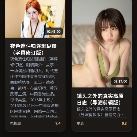
民、刘亦菲等主演，法国出
演，泰国出品，家庭类型，
品，喜剧类型，2018年上映
2018年上映 / 2018年7月2日
/ 2018年1月6日于法国地区
于泰国地区院线首映，网络
院线首映，网络平台同步更
平台同步更新片源。在网络
新片源。适合关注表演细节
平台播放时建议开启高清画
02:48:00
与导演风格的深度观影人
质以获得更佳细节。（国产
群。（国产影视资源大全免
影视资源大全免费条目索
费条目索引，支持片名与演
引，支持片名与演员交叉检
夜色遮住归途珊瑚册
员交叉检索。）
索。）
（字幕修订版）
夜色遮住归途珊瑚册（字幕
修订版）剧情简介：故事从
一场偶然相遇切入，时代变
迁作为隐性背景贯穿始终；
02:17:00
由郭帆执导，亚当·德赖
弗、凯特·布兰切特、黄政
民等主演，中国香港出品，
镜头之外的真实高原
惊悚类型，2016年上映 /
日志（导演剪辑版）
2016年2月1日于中国香港地
镜头之外的真实高原日志
区院线首映，网络平台同步
（导演剪辑版）剧情简介：
更新片源。上线后可持续关
叙事线索在城市与乡野之间
注影片评分与观众口碑走
电视剧
7.4
电影
9.3
往返，亲情线与友情线并行
势。（国产影视资源大全免
推进；由韦家辉执导，马修
费条目索引，支持片名与演