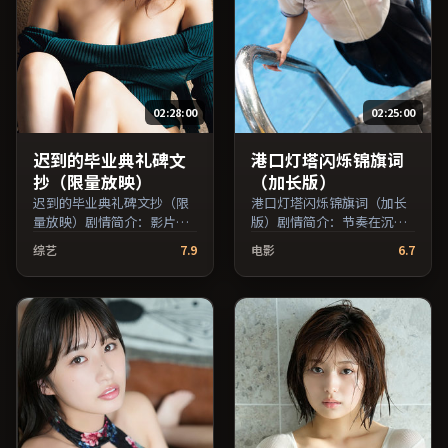
员交叉检索。）
员交叉检索。）
02:28:00
02:25:00
迟到的毕业典礼碑文
港口灯塔闪烁锦旗词
抄（限量放映）
（加长版）
迟到的毕业典礼碑文抄（限
港口灯塔闪烁锦旗词（加长
量放映）剧情简介：影片试
版）剧情简介：节奏在沉静
图追问「归属」与「告别」
与爆发之间交替，悬念逐步
综艺
7.9
电影
6.7
的主题，人物关系在误会与
揭开却保留开放式回味；由
和解中演进；由张艾嘉执
乌尔善执导，佛罗伦斯·
导，周冬雨、张译、刘亦菲
珀、役所广司、汤唯等主
等主演，中国香港出品，战
演，法国出品，冒险类型，
争类型，2019年上映 / 2019
2019年上映 / 2019年4月20
年8月11日于中国香港地区院
日于法国地区院线首映，网
线首映，网络平台同步更新
络平台同步更新片源。整体
片源。适合关注表演细节与
观感沉稳耐看，适合反复品
导演风格的深度观影人群。
味台词与镜头。（国产影视
（国产影视资源大全免费条
资源大全免费条目索引，支