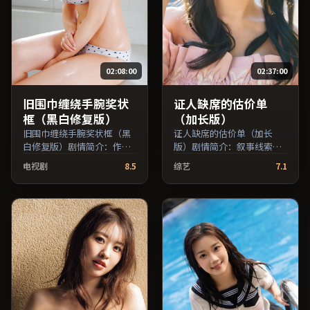
02:08:00
02:37:00
旧围巾缠绕手腕奖状
证人缺席的估价单
框（黑白修复版）
（加长版）
旧围巾缠绕手腕奖状框（黑
证人缺席的估价单（加长
白修复版）剧情简介：作品
版）剧情简介：叙事线索在
关注边缘群体的日常抉择，
城市与乡野之间往返，亲情
电视剧
8.5
综艺
7.1
影像质感兼顾院线观感与流
线与友情线并行推进；由丹
媒体清晰度；由毕赣执导，
尼斯·维伦纽瓦执导，长泽
章子怡、鲁妮·玛拉、役所
雅美、松隆子、雷佳音等主
广司等主演，韩国出品，战
演，中国台湾出品，惊悚类
争类型，2018年上映 / 2018
型，2024年上映 / 2024年3
年12月18日于韩国地区院线
月5日于中国台湾地区院线首
首映，网络平台同步更新片
映，网络平台同步更新片
源。在网络平台播放时建议
源。若你偏爱节奏不急躁、
开启高清画质以获得更佳细
人物立体的作品，值得一
节。（国产影视资源大全免
看。（国产影视资源大全免
费条目索引，支持片名与演
费条目索引，支持片名与演