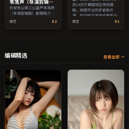
苇荡声（导演剪辑
月14日于美国地区院线首
版）
长安街以南三公里芦苇荡声
映，网络平台同步更新片
（导演剪辑版）剧情简介：
源。欢迎结合演员代表作与
叙事线索在城市与乡野之间
导演序列作品一并检索观
综艺
8.2
综艺
9.1
往返，亲情线与友情线并行
看。（国产影视资源大全免
推进；由玛嘉·莎塔碧执
费条目索引，支持片名与演
导，章子怡、张子枫、鲁妮
员交叉检索。）
·玛拉等主演，美国出品，
动作类型，2021年上映 /
2021年11月2日于美国地区
编辑精选
查看全部
→
院线首映，网络平台同步更
新片源。若你偏爱节奏不急
躁、人物立体的作品，值得
一看。（国产影视资源大全
免费条目索引，支持片名与
演员交叉检索。）