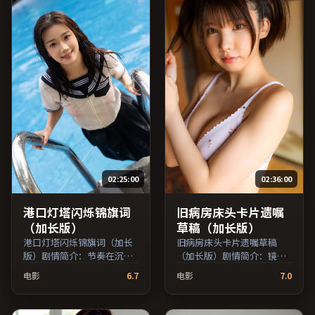
费条目索引，支持片名与演
免费条目索引，支持片名与
员交叉检索。）
演员交叉检索。）
02:25:00
02:36:00
港口灯塔闪烁锦旗词
旧病房床头卡片遗嘱
（加长版）
草稿（加长版）
港口灯塔闪烁锦旗词（加长
旧病房床头卡片遗嘱草稿
版）剧情简介：节奏在沉静
（加长版）剧情简介：镜头
与爆发之间交替，悬念逐步
语言克制而富有张力，剪辑
电影
6.7
电影
7.0
揭开却保留开放式回味；由
节奏贴合人物心理的起伏；
乌尔善执导，佛罗伦斯·
由娄烨执导，松隆子、汤
珀、役所广司、汤唯等主
唯、廖凡等主演，美国出