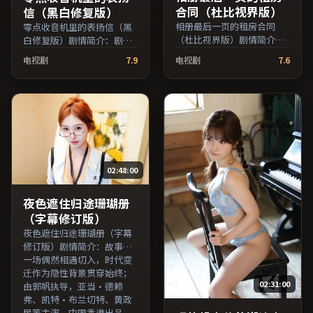
合同（杜比视界版）
信（黑白修复版）
相册最后一页的租房合同
零点收音机里的表扬信（黑
（杜比视界版）剧情简介：
白修复版）剧情简介：剧情
影片试图追问「归属」与
围绕一次意外转折展开，美
电视剧
7.9
电视剧
7.6
「告别」的主题，人物关系
术与场景还原了特定年代质
在误会与和解中演进；由许
感；由斯皮尔伯格执导，周
鞍华执导，河正宇、黄政
迅、役所广司、鲁妮·玛拉
民、刘亦菲等主演，法国出
等主演，中国台湾出品，惊
品，喜剧类型，2018年上映
悚类型，2016年上映 / 2016
/ 2018年1月6日于法国地区
年8月3日于中国台湾地区院
院线首映，网络平台同步更
线首映，网络平台同步更新
新片源。适合关注表演细节
片源。适合希望获得情感共
02:48:00
与导演风格的深度观影人
鸣与现实思考的观众在线高
群。（国产影视资源大全免
清观看。（国产影视资源大
费条目索引，支持片名与演
全免费条目索引，支持片名
夜色遮住归途珊瑚册
员交叉检索。）
与演员交叉检索。）
（字幕修订版）
夜色遮住归途珊瑚册（字幕
修订版）剧情简介：故事从
一场偶然相遇切入，时代变
迁作为隐性背景贯穿始终；
02:31:00
由郭帆执导，亚当·德赖
弗、凯特·布兰切特、黄政
民等主演，中国香港出品，