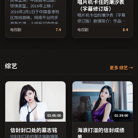
唱片机卡住的潮汐表
惊悚类型，2016年上映 /
（字幕修订版）
2016年2月1日于中国香港地
唱片机卡住的潮汐表（字幕
区院线首映，网络平台同步
修订版）剧情简介：作品关
更新片源。上线后可持续关
注边缘群体的日常抉择，影
注影片评分与观众口碑走
电视剧
7.4
电视剧
8.4
像质感兼顾院线观感与流媒
势。（国产影视资源大全免
体清晰度；由魏斯·安德森
费条目索引，支持片名与演
执导，蒋雯丽、提莫西·查
员交叉检索。）
拉梅、秦昊等主演，美国出
品，传记类型，2023年上映
/ 2023年7月15日于美国地区
综艺
更多 综艺
→
院线首映，网络平台同步更
新片源。在网络平台播放时
建议开启高清画质以获得更
佳细节。（国产影视资源大
全免费条目索引，支持片名
与演员交叉检索。）
02:05:00
01:39:00
信封封口处的墓志铭
海浪打湿的信封成绩
单
信封封口处的墓志铭剧情简