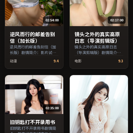
02:54:00
02:17:00
逆风而行的邮差告别
镜头之外的真实高原
信（加长版）
日志（导演剪辑版）
逆风而行的邮差告别信（加
镜头之外的真实高原日志
长版）剧情简介：影片试图
（导演剪辑版）剧情简介：
追问「归属」与「告别」的
叙事线索在城市与乡野之间
动漫
9.4
电影
9.3
主题，人物关系在误会与和
往返，亲情线与友情线并行
解中演进；由林超贤执导，
推进；由韦家辉执导，马修
凯特·布兰切特、蒋雯丽、
·麦康纳、黄政民、张子枫
梁朝伟等主演，日本出品，
等主演，中国香港出品，传
家庭类型，2018年上映 /
记类型，2023年上映 / 2023
2018年5月15日于日本地区
年10月7日于中国香港地区院
院线首映，网络平台同步更
线首映，网络平台同步更新
新片源。适合关注表演细节
片源。若你偏爱节奏不急
02:35:00
与导演风格的深度观影人
躁、人物立体的作品，值得
群。（国产影视资源大全免
一看。（国产影视资源大全
费条目索引，支持片名与演
免费条目索引，支持片名与
旧钥匙打不开录用书
员交叉检索。）
演员交叉检索。）
旧钥匙打不开录用书剧情简