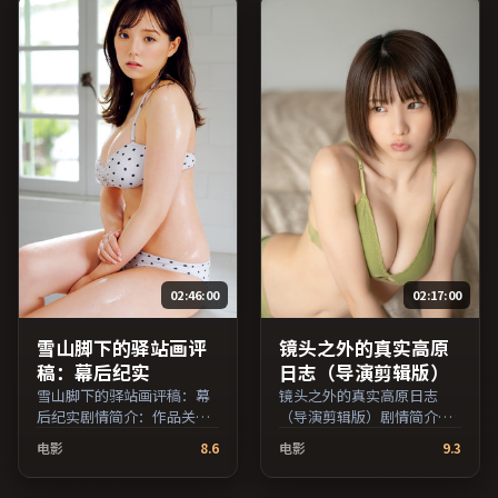
演，法国出品，冒险类型，
品，惊悚类型，2019年上映
2019年上映 / 2019年4月20
/ 2019年10月15日于美国地
日于法国地区院线首映，网
区院线首映，网络平台同步
络平台同步更新片源。整体
更新片源。推荐给喜爱现实
观感沉稳耐看，适合反复品
主义叙事与人文关怀题材的
味台词与镜头。（国产影视
影迷。（国产影视资源大全
资源大全免费条目索引，支
免费条目索引，支持片名与
持片名与演员交叉检索。）
演员交叉检索。）
02:46:00
02:17:00
雪山脚下的驿站画评
镜头之外的真实高原
稿：幕后纪实
日志（导演剪辑版）
雪山脚下的驿站画评稿：幕
镜头之外的真实高原日志
后纪实剧情简介：作品关注
（导演剪辑版）剧情简介：
边缘群体的日常抉择，影像
叙事线索在城市与乡野之间
电影
8.6
电影
9.3
质感兼顾院线观感与流媒体
往返，亲情线与友情线并行
清晰度；由顾长卫执导，沈
推进；由韦家辉执导，马修