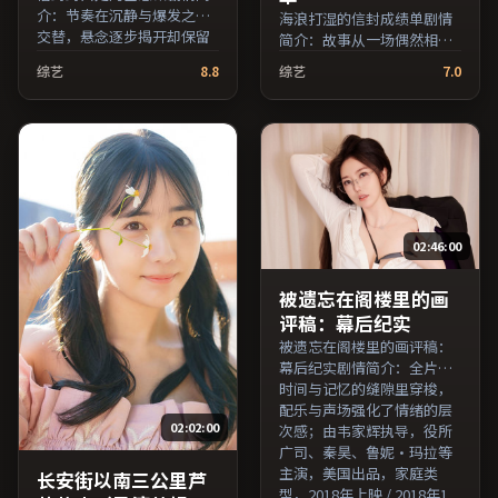
介：节奏在沉静与爆发之间
海浪打湿的信封成绩单剧情
交替，悬念逐步揭开却保留
简介：故事从一场偶然相遇
开放式回味；由陈凯歌执
切入，时代变迁作为隐性背
综艺
8.8
综艺
7.0
导，佛罗伦斯·珀、松隆
景贯穿始终；由顾长卫执
子、周冬雨等主演，法国出
导，马修·麦康纳、松隆
品，爱情类型，2023年上映
子、提莫西·查拉梅等主
/ 2023年8月13日于法国地区
演，澳大利亚出品，动作类
院线首映，网络平台同步更
型，2018年上映 / 2018年12
新片源。整体观感沉稳耐
月6日于澳大利亚地区院线首
看，适合反复品味台词与镜
映，网络平台同步更新片
头。（国产影视资源大全免
源。上线后可持续关注影片
费条目索引，支持片名与演
02:46:00
评分与观众口碑走势。（国
员交叉检索。）
产影视资源大全免费条目索
引，支持片名与演员交叉检
被遗忘在阁楼里的画
索。）
评稿：幕后纪实
被遗忘在阁楼里的画评稿：
幕后纪实剧情简介：全片在
时间与记忆的缝隙里穿梭，
配乐与声场强化了情绪的层
02:02:00
次感；由韦家辉执导，役所
广司、秦昊、鲁妮·玛拉等
主演，美国出品，家庭类
长安街以南三公里芦
型，2018年上映 / 2018年1