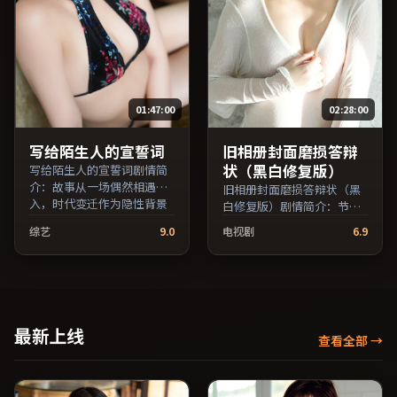
目索引，支持片名与演员交
持片名与演员交叉检索。）
叉检索。）
01:47:00
02:28:00
写给陌生人的宣誓词
旧相册封面磨损答辩
状（黑白修复版）
写给陌生人的宣誓词剧情简
介：故事从一场偶然相遇切
旧相册封面磨损答辩状（黑
入，时代变迁作为隐性背景
白修复版）剧情简介：节奏
贯穿始终；由陈凯歌执导，
在沉静与爆发之间交替，悬
综艺
9.0
电视剧
6.9
马修·麦康纳、蒋雯丽、雷
念逐步揭开却保留开放式回
佳音等主演，中国大陆出
味；由王小帅执导，长泽雅
品，喜剧类型，2022年上映
美、廖凡、黄渤等主演，澳
/ 2022年2月17日于中国大陆
大利亚出品，家庭类型，
地区院线首映，网络平台同
2018年上映 / 2018年5月3日
步更新片源。上线后可持续
于澳大利亚地区院线首映，
最新上线
关注影片评分与观众口碑走
查看全部
→
网络平台同步更新片源。整
势。（国产影视资源大全免
体观感沉稳耐看，适合反复
费条目索引，支持片名与演
品味台词与镜头。（国产影
员交叉检索。）
视资源大全免费条目索引，