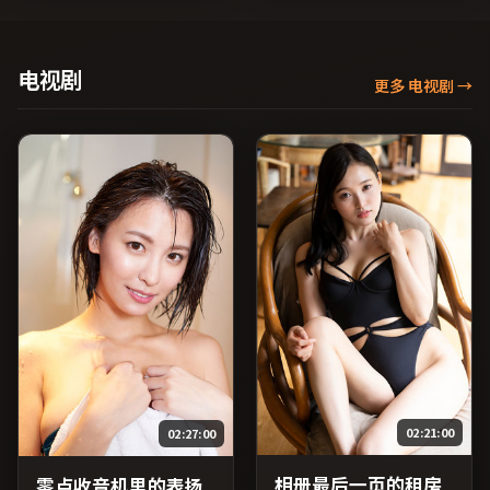
腾、张子枫、章子怡等主
·麦康纳、黄政民、张子枫
演，泰国出品，家庭类型，
等主演，中国香港出品，传
2018年上映 / 2018年7月2日
记类型，2023年上映 / 2023
于泰国地区院线首映，网络
年10月7日于中国香港地区院
电视剧
更多 电视剧
→
平台同步更新片源。在网络
线首映，网络平台同步更新
平台播放时建议开启高清画
片源。若你偏爱节奏不急
质以获得更佳细节。（国产
躁、人物立体的作品，值得
影视资源大全免费条目索
一看。（国产影视资源大全
引，支持片名与演员交叉检
免费条目索引，支持片名与
索。）
演员交叉检索。）
02:21:00
02:27:00
相册最后一页的租房
零点收音机里的表扬