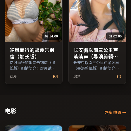
目索引，支持片名与演员交
叉检索。）
02:54:00
02:02:00
逆风而行的邮差告别
长安街以南三公里芦
信（加长版）
苇荡声（导演剪辑
版）
逆风而行的邮差告别信（加
长安街以南三公里芦苇荡声
长版）剧情简介：影片试图
（导演剪辑版）剧情简介：
追问「归属」与「告别」的
叙事线索在城市与乡野之间
动漫
9.4
综艺
8.2
主题，人物关系在误会与和
往返，亲情线与友情线并行
解中演进；由林超贤执导，
推进；由玛嘉·莎塔碧执
凯特·布兰切特、蒋雯丽、
导，章子怡、张子枫、鲁妮
梁朝伟等主演，日本出品，
·玛拉等主演，美国出品，
家庭类型，2018年上映 /
动作类型，2021年上映 /
2018年5月15日于日本地区
2021年11月2日于美国地区
电影
更多 电影
→
院线首映，网络平台同步更
院线首映，网络平台同步更
新片源。适合关注表演细节
新片源。若你偏爱节奏不急
与导演风格的深度观影人
躁、人物立体的作品，值得
群。（国产影视资源大全免
一看。（国产影视资源大全