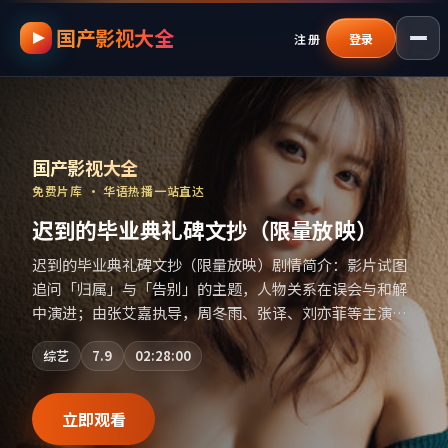
国产影视大全
跳过导航，进入正文
注册
登录
国产影视资源大全免费
｜
国产影视大全
—
国产影视大全
免费片库 · 华语热播一站直达
迟到的毕业典礼碑文抄（限量放映）
迟到的毕业典礼碑文抄（限量放映）剧情简介：影片试图
追问「归属」与「告别」的主题，人物关系在误会与和解
中演进；由张艾嘉执导，周冬雨、张译、刘亦菲等主演，
中国香港出品，战争类型，2019年上映 / 2019年8月11日
综艺
7.9
02:28:00
于中国香港地区院线首映，网络平台同步更新片源。适合
关注表演细节与导演风格的深度观影人群。（国产影视资
源大全免费条目索引，支持片名与演员交叉检索。）
立即观看