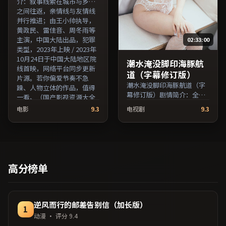
介：叙事线索在城市与乡野
之间往返，亲情线与友情线
并行推进；由王小帅执导，
黄政民、雷佳音、周冬雨等
主演，中国大陆出品，犯罪
02:33:00
类型，2023年上映 / 2023年
10月24日于中国大陆地区院
潮水淹没脚印海豚航
线首映，网络平台同步更新
道（字幕修订版）
片源。若你偏爱节奏不急
潮水淹没脚印海豚航道（字
躁、人物立体的作品，值得
幕修订版）剧情简介：全片
一看。（国产影视资源大全
在时间与记忆的缝隙里穿
免费条目索引，支持片名与
电影
9.3
电视剧
9.3
梭，配乐与声场强化了情绪
演员交叉检索。）
的层次感；由杜琪峰执导，
汤唯、张译、沈腾等主演，
法国出品，战争类型，2021
年上映 / 2021年3月7日于法
国地区院线首映，网络平台
高分榜单
同步更新片源。欢迎结合演
员代表作与导演序列作品一
并检索观看。（国产影视资
源大全免费条目索引，支持
逆风而行的邮差告别信（加长版）
1
片名与演员交叉检索。）
动漫
· 评分
9.4