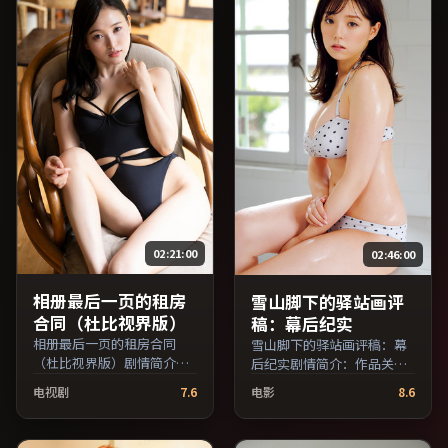
支持片名与演员交叉检
索。）
02:21:00
02:46:00
相册最后一页的租房
雪山脚下的驿站画评
合同（杜比视界版）
稿：幕后纪实
相册最后一页的租房合同
雪山脚下的驿站画评稿：幕
（杜比视界版）剧情简介：
后纪实剧情简介：作品关注
影片试图追问「归属」与
边缘群体的日常抉择，影像
电视剧
7.6
电影
8.6
「告别」的主题，人物关系
质感兼顾院线观感与流媒体
在误会与和解中演进；由许
清晰度；由顾长卫执导，沈
鞍华执导，河正宇、黄政
腾、张子枫、章子怡等主